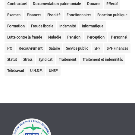
Contractuel
Documentation patrimoniale
Douane
Effectif
Examen
Finances
Fiscalité
Fonctionnaires
Fonction publique
Formation
Fraude fiscale
Indemnité
Informatique
Lutte contre la fraude
Maladie
Pension
Perception
Personnel
PO
Recouvrement
Salaire
Service public
SPF
SPF Finances
Statut
Stress
Syndicat
Traitement
Traitement et indemnités
Télétravail
U.N.S.P.
UNSP