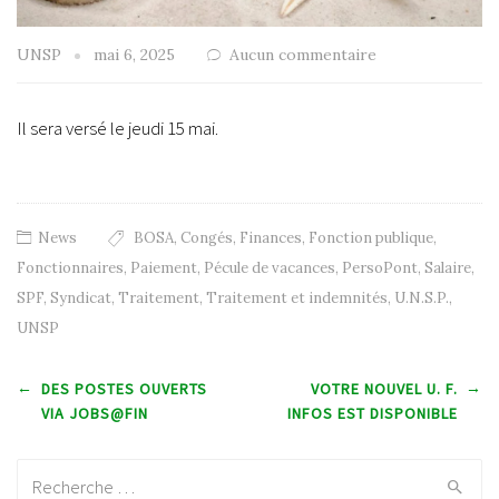
UNSP
mai 6, 2025
Aucun commentaire
Il sera versé le jeudi 15 mai.
News
BOSA
,
Congés
,
Finances
,
Fonction publique
,
Fonctionnaires
,
Paiement
,
Pécule de vacances
,
PersoPont
,
Salaire
,
SPF
,
Syndicat
,
Traitement
,
Traitement et indemnités
,
U.N.S.P.
,
UNSP
Post navigation
←
→
DES POSTES OUVERTS
VOTRE NOUVEL U. F.
VIA JOBS@FIN
INFOS EST DISPONIBLE
Recherche: