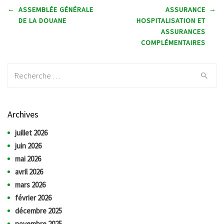
Post navigation
←
→
ASSEMBLÉE GÉNÉRALE
ASSURANCE
DE LA DOUANE
HOSPITALISATION ET
ASSURANCES
COMPLÉMENTAIRES
Recherche:
Archives
juillet 2026
juin 2026
mai 2026
avril 2026
mars 2026
février 2026
décembre 2025
novembre 2025