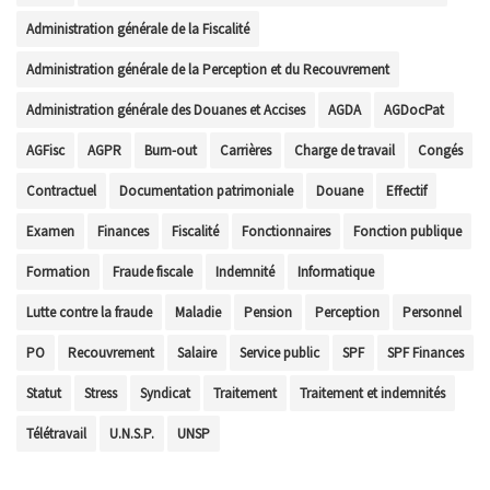
Administration générale de la Fiscalité
Administration générale de la Perception et du Recouvrement
Administration générale des Douanes et Accises
AGDA
AGDocPat
AGFisc
AGPR
Burn-out
Carrières
Charge de travail
Congés
Contractuel
Documentation patrimoniale
Douane
Effectif
Examen
Finances
Fiscalité
Fonctionnaires
Fonction publique
Formation
Fraude fiscale
Indemnité
Informatique
Lutte contre la fraude
Maladie
Pension
Perception
Personnel
PO
Recouvrement
Salaire
Service public
SPF
SPF Finances
Statut
Stress
Syndicat
Traitement
Traitement et indemnités
Télétravail
U.N.S.P.
UNSP