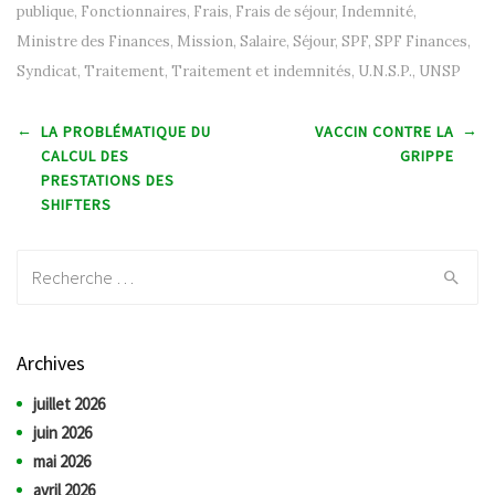
publique
,
Fonctionnaires
,
Frais
,
Frais de séjour
,
Indemnité
,
Ministre des Finances
,
Mission
,
Salaire
,
Séjour
,
SPF
,
SPF Finances
,
Syndicat
,
Traitement
,
Traitement et indemnités
,
U.N.S.P.
,
UNSP
Post navigation
←
→
LA PROBLÉMATIQUE DU
VACCIN CONTRE LA
CALCUL DES
GRIPPE
PRESTATIONS DES
SHIFTERS
Recherche:
Archives
juillet 2026
juin 2026
mai 2026
avril 2026