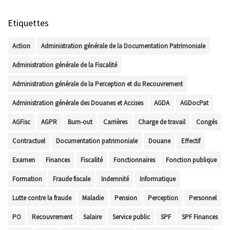
Etiquettes
Action
Administration générale de la Documentation Patrimoniale
Administration générale de la Fiscalité
Administration générale de la Perception et du Recouvrement
Administration générale des Douanes et Accises
AGDA
AGDocPat
AGFisc
AGPR
Burn-out
Carrières
Charge de travail
Congés
Contractuel
Documentation patrimoniale
Douane
Effectif
Examen
Finances
Fiscalité
Fonctionnaires
Fonction publique
Formation
Fraude fiscale
Indemnité
Informatique
Lutte contre la fraude
Maladie
Pension
Perception
Personnel
PO
Recouvrement
Salaire
Service public
SPF
SPF Finances