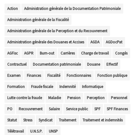
Action
Administration générale de la Documentation Patrimoniale
Administration générale de la Fiscalité
Administration générale de la Perception et du Recouvrement
Administration générale des Douanes et Accises
AGDA
AGDocPat
AGFisc
AGPR
Burn-out
Carrières
Charge de travail
Congés
Contractuel
Documentation patrimoniale
Douane
Effectif
Examen
Finances
Fiscalité
Fonctionnaires
Fonction publique
Formation
Fraude fiscale
Indemnité
Informatique
Lutte contre la fraude
Maladie
Pension
Perception
Personnel
PO
Recouvrement
Salaire
Service public
SPF
SPF Finances
Statut
Stress
Syndicat
Traitement
Traitement et indemnités
Télétravail
U.N.S.P.
UNSP