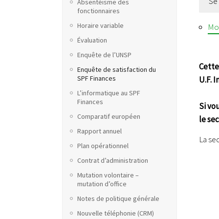
Se
Absentéisme des
fonctionnaires
Horaire variable
Mot
Évaluation
Enquête de l’UNSP
Cette
Enquête de satisfaction du
SPF Finances
U.F. 
L’informatique au SPF
Finances
Si vo
Comparatif européen
le se
Rapport annuel
La se
Plan opérationnel
Contrat d’administration
Mutation volontaire –
mutation d’office
Notes de politique générale
Nouvelle téléphonie (CRM)