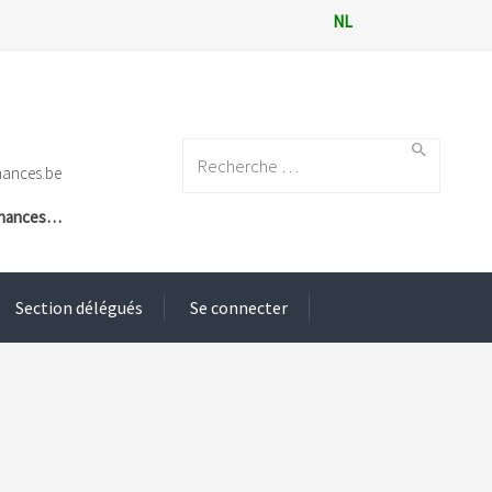
NL
Search for:
nances.be
Finances…
Section délégués
Se connecter