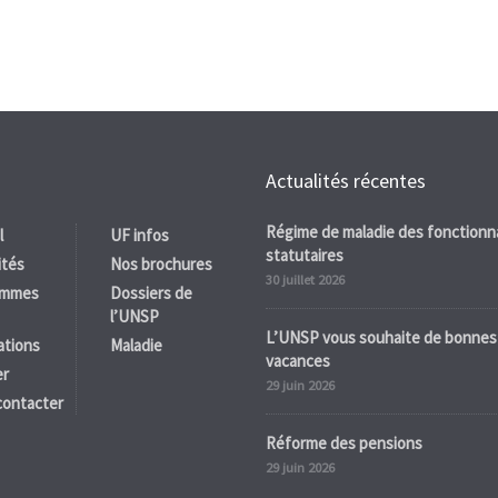
Actualités récentes
Régime de maladie des fonctionn
l
UF infos
statutaires
ités
Nos brochures
30 juillet 2026
ommes
Dossiers de
l’UNSP
L’UNSP vous souhaite de bonnes
ations
Maladie
vacances
er
29 juin 2026
contacter
Réforme des pensions
29 juin 2026