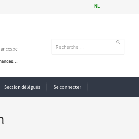
NL
Search for:
nances.be
Finances…
Section délégués
Se connecter
n