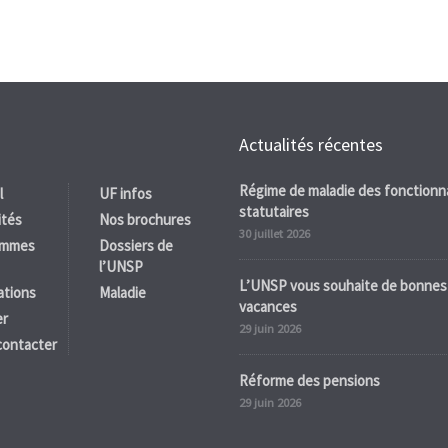
Actualités récentes
Régime de maladie des fonctionn
l
UF infos
statutaires
ités
Nos brochures
30 juillet 2026
ommes
Dossiers de
l’UNSP
L’UNSP vous souhaite de bonnes
ations
Maladie
vacances
er
29 juin 2026
contacter
Réforme des pensions
29 juin 2026