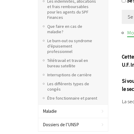
Se 
Les indemnités, allocations
et frais remboursables
pour les agents du SPF
Se
Finances
Que faire en cas de
maladie ?
Mot
Le burn-out ou syndrome
d’épuisement
professionnel
Cette
Télétravail et travail en
U.F. 
bureau satellite
Interruptions de carrière
Si vo
Les différents types de
le se
congés
Être fonctionnaire et parent
La se
Maladie
Dossiers de l’UNSP